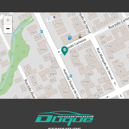
Leaflet
+
−